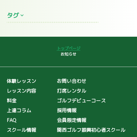
2026年7月
(5)
タグ
2026年6月
(8)
2026年5月
(2)
プロレッスン
全英シニアオープン
2026年4月
(3)
コースデビュー
ゴルフ初心者
2026年3月
(2)
トップページ
2026年2月
大叩き
(4)
ゴルフコンペ
お知らせ
2026年1月
(13)
女子プロ
聖丘カントリー倶楽部
2025年12月
(13)
インドアレッスン
スライス
体験レッスン
お問い合わせ
2025年11月
(9)
島野璃央
ユーティリティ
レッスン内容
打席レンタル
2025年10月
(7)
島野璃央のワンポイントレッスン
料金
ゴルフデビューコース
2025年9月
(8)
理念
ゴルフ普及
上達コラム
採用情報
2025年8月
(10)
初心者スクール
ゴルフ復興協会
FAQ
会員限定情報
2025年7月
(11)
シングルへの道
ゴルフコーチ
スクール情報
関西ゴルフ振興初心者スクール
2025年6月
(3)