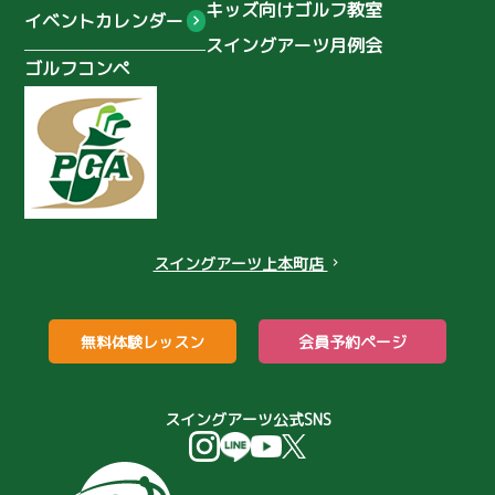
関口美月
木ノ本星空
キッズ向けゴルフ教室
イベントカレンダー
スイングアーツ月例会
浦上真乙
鈴木海咲
田中 佑季
ゴルフコンペ
小井手音葉
堀井美沙子
ワンオンチャレンジ
準備運動
ケア
ストレッチ
ゴルフマナー
NIKEゴルフクラブ
ヤマトカントリー
濃霧のゴルフ
スイングアーツ上本町店
chevron_right
レイドオフ
コンペ
忘年会
パター
ゴルフバカ
無料体験レッスン
会員予約ページ
打ちっぱなし場
伏尾ゴルフ倶楽部
女性初心者
パター練習
スイングアーツ公式SNS
パター苦手
月例会
バンカーのコツ
バンカーが簡単