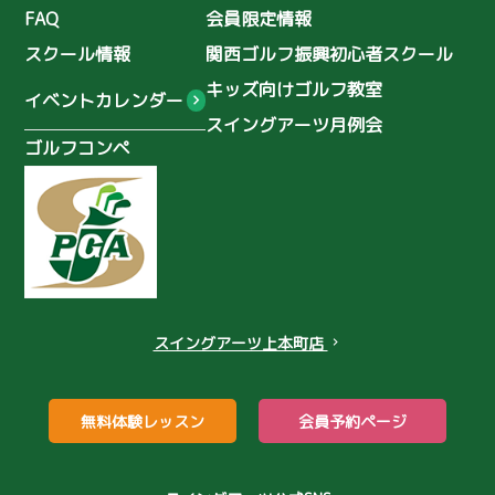
初心者スクール
ゴルフ復興協会
FAQ
会員限定情報
2025年7月
(11)
シングルへの道
ゴルフコーチ
スクール情報
関西ゴルフ振興初心者スクール
2025年6月
(3)
関口美月
木ノ本星空
キッズ向けゴルフ教室
イベントカレンダー
スイングアーツ月例会
浦上真乙
鈴木海咲
田中 佑季
ゴルフコンペ
小井手音葉
堀井美沙子
ワンオンチャレンジ
準備運動
ケア
ストレッチ
ゴルフマナー
NIKEゴルフクラブ
ヤマトカントリー
濃霧のゴルフ
スイングアーツ上本町店
chevron_right
レイドオフ
コンペ
忘年会
パター
ゴルフバカ
無料体験レッスン
会員予約ページ
打ちっぱなし場
伏尾ゴルフ倶楽部
女性初心者
パター練習