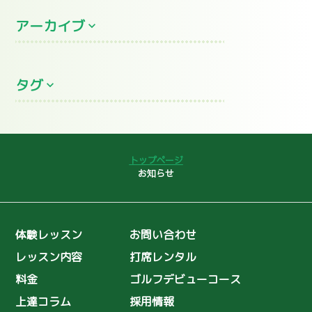
アーカイブ
2026年7月
(5)
タグ
2026年6月
(8)
2026年5月
(2)
プロレッスン
全英シニアオープン
2026年4月
(3)
コースデビュー
ゴルフ初心者
2026年3月
(2)
トップページ
2026年2月
大叩き
(4)
ゴルフコンペ
お知らせ
2026年1月
(13)
女子プロ
聖丘カントリー倶楽部
2025年12月
(13)
インドアレッスン
スライス
体験レッスン
お問い合わせ
2025年11月
(9)
島野璃央
ユーティリティ
レッスン内容
打席レンタル
2025年10月
(7)
島野璃央のワンポイントレッスン
料金
ゴルフデビューコース
2025年9月
(8)
理念
ゴルフ普及
上達コラム
採用情報
2025年8月
(10)