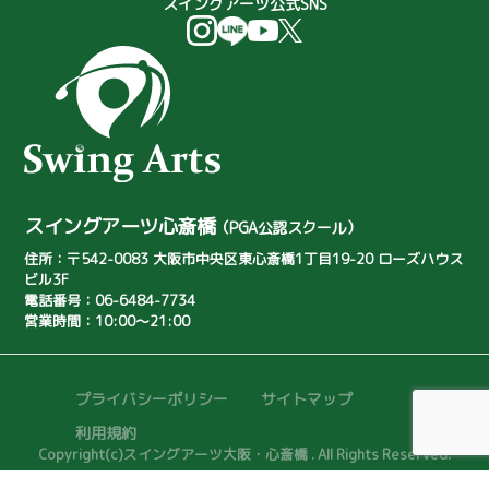
スイングアーツ公式SNS
パター苦手
月例会
バンカーのコツ
バンカーが簡単
シミレーションゴルフ
子供向けゴルフ教室
ジュニア向けゴルフレッスン
淀川ゴルフクラブ
スイングアーツ心斎橋
（PGA公認スクール）
トリッキーなゴルフコース
住所：〒542-0083 大阪市中央区東心斎橋1丁目19-20
ローズハウス
ビル3F
ボギーオン率
藤崎咲良
電話番号：06-6484-7734
営業時間：10:00～21:00
西岡利佳子
河村萌波
浦上 真乙
ゴルフ練習器具
プライバシーポリシー
サイトマップ
スポンサードプロ
ドラコン
利用規約
Copyright(c)スイングアーツ大阪・心斎橋 . All Rights Reserved.