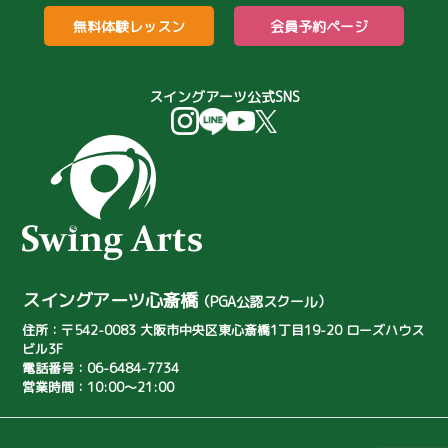
パター
ゴルフバカ
無料体験レッスン
会員予約ページ
打ちっぱなし場
伏尾ゴルフ倶楽部
女性初心者
パター練習
スイングアーツ公式SNS
パター苦手
月例会
バンカーのコツ
バンカーが簡単
シミレーションゴルフ
子供向けゴルフ教室
ジュニア向けゴルフレッスン
淀川ゴルフクラブ
スイングアーツ心斎橋
（PGA公認スクール）
トリッキーなゴルフコース
住所：〒542-0083 大阪市中央区東心斎橋1丁目19-20
ローズハウス
ビル3F
ボギーオン率
藤崎咲良
電話番号：06-6484-7734
営業時間：10:00～21:00
西岡利佳子
河村萌波
浦上 真乙
ゴルフ練習器具