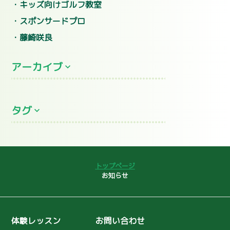
キッズ向けゴルフ教室
スポンサードプロ
藤崎咲良
アーカイブ
2026年7月
(5)
タグ
2026年6月
(8)
2026年5月
(2)
プロレッスン
全英シニアオープン
2026年4月
(3)
コースデビュー
ゴルフ初心者
2026年3月
(2)
トップページ
2026年2月
大叩き
(4)
ゴルフコンペ
お知らせ
2026年1月
(13)
女子プロ
聖丘カントリー倶楽部
2025年12月
(13)
インドアレッスン
スライス
体験レッスン
お問い合わせ
2025年11月
(9)
島野璃央
ユーティリティ