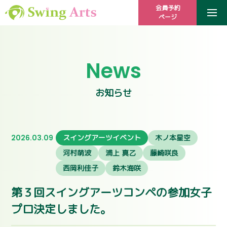
会員予約
ページ
News
お知らせ
2026.03.09
スイングアーツイベント
木ノ本星空
河村萌波
浦上 真乙
藤崎咲良
西岡利佳子
鈴木海咲
第３回スイングアーツコンペの参加女子
プロ決定しました。