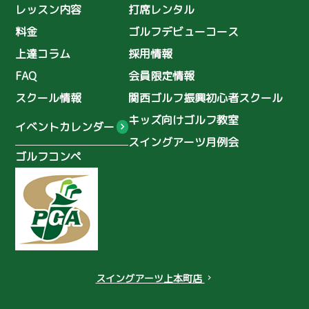
レッスン内容
打席レンタル
2025年10月
(7)
島野璃央のワンポイントレッスン
料金
ゴルフデビューコース
2025年9月
(8)
理念
ゴルフ普及
上達コラム
採用情報
2025年8月
(10)
初心者スクール
ゴルフ復興協会
FAQ
会員限定情報
2025年7月
(11)
シングルへの道
ゴルフコーチ
スクール情報
関西ゴルフ振興初心者スクール
2025年6月
(3)
関口美月
木ノ本星空
キッズ向けゴルフ教室
イベントカレンダー
スイングアーツ月例会
浦上真乙
鈴木海咲
田中 佑季
ゴルフコンペ
小井手音葉
堀井美沙子
ワンオンチャレンジ
準備運動
ケア
ストレッチ
ゴルフマナー
NIKEゴルフクラブ
ヤマトカントリー
濃霧のゴルフ
スイングアーツ上本町店
chevron_right
レイドオフ
コンペ
忘年会