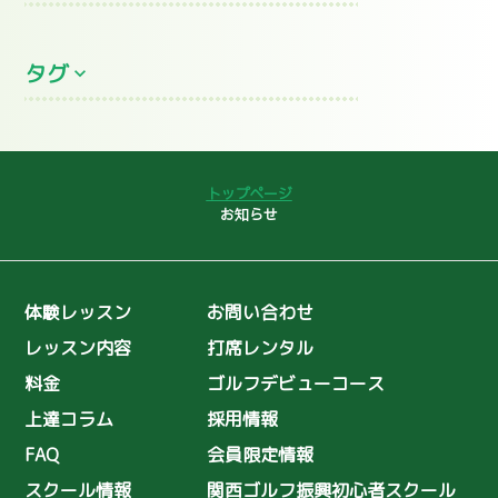
2026年7月
(5)
タグ
2026年6月
(8)
2026年5月
(2)
プロレッスン
全英シニアオープン
2026年4月
(3)
コースデビュー
ゴルフ初心者
2026年3月
(2)
トップページ
2026年2月
大叩き
(4)
ゴルフコンペ
お知らせ
2026年1月
(13)
女子プロ
聖丘カントリー倶楽部
2025年12月
(13)
インドアレッスン
スライス
体験レッスン
お問い合わせ
2025年11月
(9)
島野璃央
ユーティリティ
レッスン内容
打席レンタル
2025年10月
(7)
島野璃央のワンポイントレッスン
料金
ゴルフデビューコース
2025年9月
(8)
理念
ゴルフ普及
上達コラム
採用情報
2025年8月
(10)
初心者スクール
ゴルフ復興協会
FAQ
会員限定情報
2025年7月
(11)
シングルへの道
ゴルフコーチ
スクール情報
関西ゴルフ振興初心者スクール