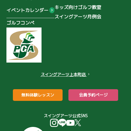
2025年6月
(3)
関口美月
木ノ本星空
キッズ向けゴルフ教室
イベントカレンダー
スイングアーツ月例会
浦上真乙
鈴木海咲
田中 佑季
ゴルフコンペ
小井手音葉
堀井美沙子
ワンオンチャレンジ
準備運動
ケア
ストレッチ
ゴルフマナー
NIKEゴルフクラブ
ヤマトカントリー
濃霧のゴルフ
スイングアーツ上本町店
chevron_right
レイドオフ
コンペ
忘年会
パター
ゴルフバカ
無料体験レッスン
会員予約ページ
打ちっぱなし場
伏尾ゴルフ倶楽部
女性初心者
パター練習
スイングアーツ公式SNS
パター苦手
月例会
バンカーのコツ
バンカーが簡単