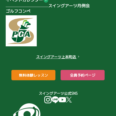
イベントカレンダー
スイングアーツ月例会
浦上真乙
鈴木海咲
田中 佑季
ゴルフコンペ
小井手音葉
堀井美沙子
ワンオンチャレンジ
準備運動
ケア
ストレッチ
ゴルフマナー
NIKEゴルフクラブ
ヤマトカントリー
濃霧のゴルフ
スイングアーツ上本町店
chevron_right
レイドオフ
コンペ
忘年会
パター
ゴルフバカ
無料体験レッスン
会員予約ページ
打ちっぱなし場
伏尾ゴルフ倶楽部
女性初心者
パター練習
スイングアーツ公式SNS
パター苦手
月例会
バンカーのコツ
バンカーが簡単
シミレーションゴルフ