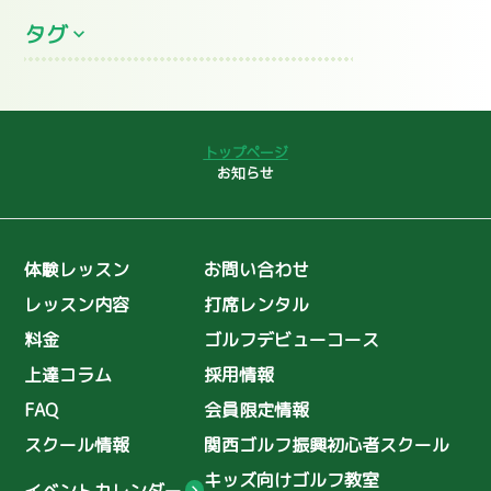
タグ
2026年6月
(8)
2026年5月
(2)
プロレッスン
全英シニアオープン
2026年4月
(3)
コースデビュー
ゴルフ初心者
2026年3月
(2)
トップページ
2026年2月
大叩き
(4)
ゴルフコンペ
お知らせ
2026年1月
(13)
女子プロ
聖丘カントリー倶楽部
2025年12月
(13)
インドアレッスン
スライス
体験レッスン
お問い合わせ
2025年11月
(9)
島野璃央
ユーティリティ
レッスン内容
打席レンタル
2025年10月
(7)
島野璃央のワンポイントレッスン
料金
ゴルフデビューコース
2025年9月
(8)
理念
ゴルフ普及
上達コラム
採用情報
2025年8月
(10)
初心者スクール
ゴルフ復興協会
FAQ
会員限定情報
2025年7月
(11)
シングルへの道
ゴルフコーチ
スクール情報
関西ゴルフ振興初心者スクール
2025年6月
(3)
関口美月
木ノ本星空
キッズ向けゴルフ教室